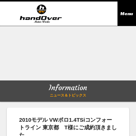
Menu
ニュース＆トピックス
Information
在庫情報
Stock list
ギャラリー
Gallery
Information
無料買取査定
Trade in
ニュース＆トピックス
会社概要
Company outline
2010モデル VWポロ1.4TSiコンフォー
トライン 東京都 T様にご成約頂きまし
アクセス
Access map
た