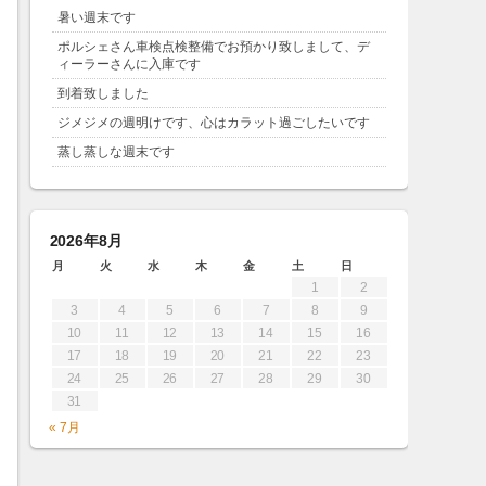
暑い週末です
ポルシェさん車検点検整備でお預かり致しまして、デ
ィーラーさんに入庫です
到着致しました
ジメジメの週明けです、心はカラット過ごしたいです
蒸し蒸しな週末です
2026年8月
月
火
水
木
金
土
日
1
2
3
4
5
6
7
8
9
10
11
12
13
14
15
16
17
18
19
20
21
22
23
24
25
26
27
28
29
30
31
« 7月