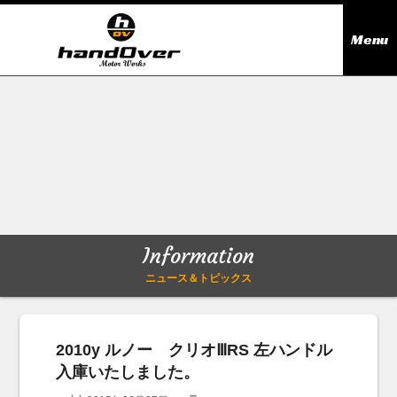
Menu
ニュース＆トピックス
Information
在庫情報
Stock list
ギャラリー
Gallery
Information
無料買取査定
Trade in
ニュース＆トピックス
会社概要
Company outline
2010y ルノー クリオⅢRS 左ハンドル
入庫いたしました。
アクセス
Access map