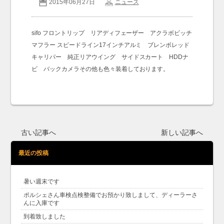
2015年06月27日
ニュース
お問い合わせ
Contact us
sifo フロントリップ リアディフェーザー アクラボビッチ
マフラー スピードライン17インチアルミ ブレンボレッド
キャリパー 純正リアウイング サイドスカート HDDナ
ビ バックカメラその他も色々装着しております。
古い記事へ
新しい記事へ
最近の投稿
暑い週末です
ポルシェさん車検点検整備でお預かり致しまして、ディーラーさ
んに入庫です
到着致しました