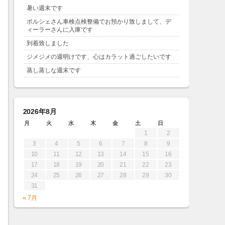
暑い週末です
ポルシェさん車検点検整備でお預かり致しまして、デ
ィーラーさんに入庫です
到着致しました
ジメジメの週明けです、心はカラット過ごしたいです
蒸し蒸しな週末です
2026年8月
月
火
水
木
金
土
日
1
2
3
4
5
6
7
8
9
10
11
12
13
14
15
16
17
18
19
20
21
22
23
24
25
26
27
28
29
30
31
« 7月