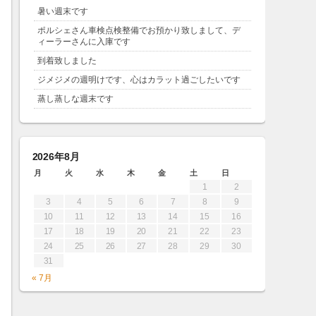
暑い週末です
ポルシェさん車検点検整備でお預かり致しまして、デ
ィーラーさんに入庫です
到着致しました
ジメジメの週明けです、心はカラット過ごしたいです
蒸し蒸しな週末です
2026年8月
月
火
水
木
金
土
日
1
2
3
4
5
6
7
8
9
10
11
12
13
14
15
16
17
18
19
20
21
22
23
24
25
26
27
28
29
30
31
« 7月