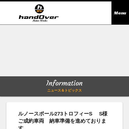
Menu
ニュース＆トピックス
Information
在庫情報
Stock list
ギャラリー
Gallery
Information
無料買取査定
Trade in
ニュース＆トピックス
会社概要
Company outline
ルノースポール273トロフィーS S様
ご成約車両 納車準備を進めておりま
アクセス
Access map
す