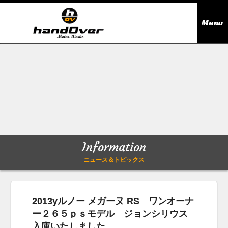
Menu
ニュース＆トピックス
Information
在庫情報
Stock list
ギャラリー
Gallery
Information
無料買取査定
Trade in
ニュース＆トピックス
会社概要
Company outline
2013yルノー メガーヌ RS ワンオーナ
ー２６５ｐｓモデル ジョンシリウス
アクセス
Access map
入庫いたしました。