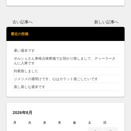
古い記事へ
新しい記事へ
最近の投稿
暑い週末です
ポルシェさん車検点検整備でお預かり致しまして、ディーラーさ
んに入庫です
到着致しました
ジメジメの週明けです、心はカラット過ごしたいです
蒸し蒸しな週末です
2026年8月
月
火
水
木
金
土
日