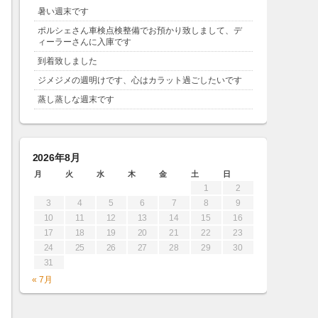
暑い週末です
ポルシェさん車検点検整備でお預かり致しまして、デ
ィーラーさんに入庫です
到着致しました
ジメジメの週明けです、心はカラット過ごしたいです
蒸し蒸しな週末です
2026年8月
月
火
水
木
金
土
日
1
2
3
4
5
6
7
8
9
10
11
12
13
14
15
16
17
18
19
20
21
22
23
24
25
26
27
28
29
30
31
« 7月