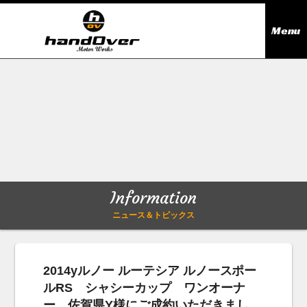
Menu
ニュース＆トピックス
Information
在庫情報
Stock list
ギャラリー
Gallery
Information
無料買取査定
Trade in
ニュース＆トピックス
会社概要
Company outline
2014yルノー ルーテシア ルノースポー
ルRS シャシーカップ ワンオーナ
アクセス
Access map
ー 佐賀県Y様にご成約いただきまし