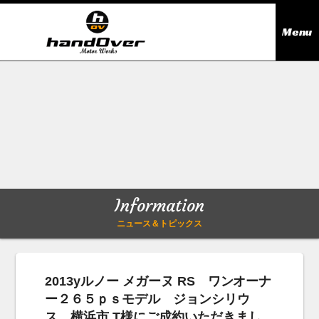
Menu
ニュース＆トピックス
Information
在庫情報
Stock list
ギャラリー
Gallery
Information
無料買取査定
Trade in
ニュース＆トピックス
会社概要
Company outline
2013yルノー メガーヌ RS ワンオーナ
ー２６５ｐｓモデル ジョンシリウ
アクセス
Access map
ス 横浜市 T様にご成約いただきまし