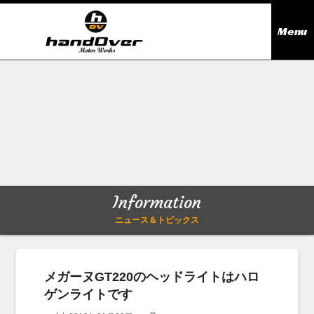
Menu
ニュース＆トピックス
Information
在庫情報
Stock list
ギャラリー
Gallery
Information
無料買取査定
Trade in
ニュース＆トピックス
会社概要
Company outline
メガーヌGT220のヘッドライトはハロ
ゲンライトです
アクセス
Access map