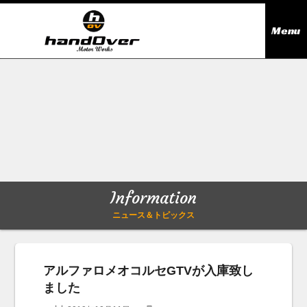
Menu
ニュース＆トピックス
Information
在庫情報
Stock list
ギャラリー
Gallery
Information
無料買取査定
Trade in
ニュース＆トピックス
会社概要
Company outline
アルファロメオコルセGTVが入庫致し
ました
アクセス
Access map