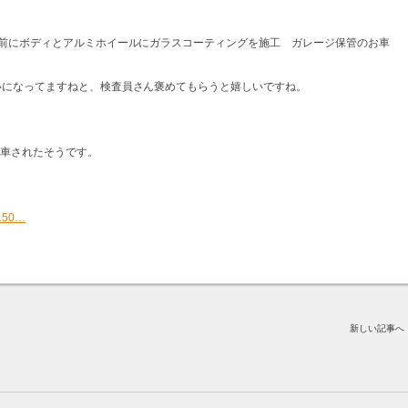
前にボディとアルミホイールにガラスコーティングを施工 ガレージ保管のお車
いになってますねと、検査員さん褒めてもらうと嬉しいですね。
納車されたそうです。
1150…
新しい記事へ