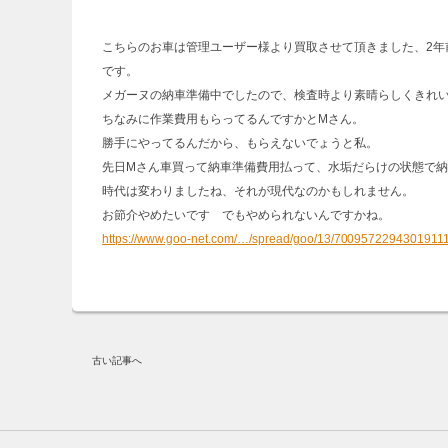
こちらのお車は管理ユーザー様より買取させて頂きました、2年
です。
メガーヌの納車準備中でしたので、検査時より素晴らしくきれ
ちなみに作業費用もらってるんですかとMさん。
勝手にやってるんだから、もらえないでょうと私。
先日Mさん車買って納車準備費用払って、水垢だらけの状態で
時代は変わりましたね、それが現代なのかもしれません。
お節介やめたいです でもやめられないんですかね。
https://www.goo-net.com/…/spread/goo/13/700957229430191
古い記事へ