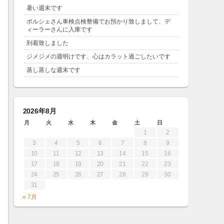
暑い週末です
ポルシェさん車検点検整備でお預かり致しまして、デ
ィーラーさんに入庫です
到着致しました
ジメジメの週明けです、心はカラット過ごしたいです
蒸し蒸しな週末です
2026年8月
月
火
水
木
金
土
日
1
2
3
4
5
6
7
8
9
10
11
12
13
14
15
16
17
18
19
20
21
22
23
24
25
26
27
28
29
30
31
« 7月