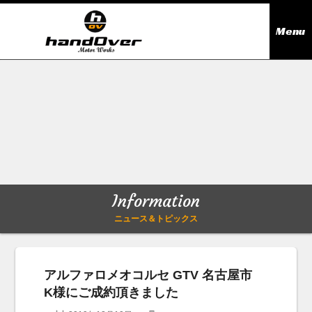
Menu
ニュース＆トピックス
Information
在庫情報
Stock list
ギャラリー
Gallery
Information
無料買取査定
Trade in
ニュース＆トピックス
会社概要
Company outline
アルファロメオコルセ GTV 名古屋市
K様にご成約頂きました
アクセス
Access map