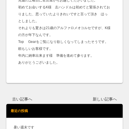
先週の土曜日に名古屋からお越しくださいました。
初めてお会いするK様 左ハンドルは初めてと緊張されてお
りました、思っていたよりきれいですと言って頂き ほっ
としました。
それよりも驚きは21歳のアルファロメオコルセですが、K様
の方が年下なんです。
Top Gearをご覧になり欲しくなってしまったそうです。
頼もしいお客様です。
年内に納車出来ます様 準備を進めて参ります。
ありがとうございました。
古い記事へ
新しい記事へ
最近の投稿
暑い週末です