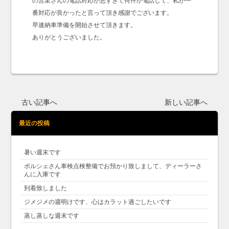
の営業さんの電話対応が悪すぎて何件か電話して、私が一
番対応が良かったと言って頂き感謝でございます。
早速納車準備を開始させて頂きます。
ありがとうございました。
古い記事へ
新しい記事へ
最近の投稿
暑い週末です
ポルシェさん車検点検整備でお預かり致しまして、ディーラーさ
んに入庫です
到着致しました
ジメジメの週明けです、心はカラット過ごしたいです
蒸し蒸しな週末です