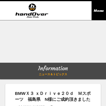
Menu
ニュース＆トピックス
Information
在庫情報
Stock list
ギャラリー
Gallery
Information
無料買取査定
Trade in
ニュース＆トピックス
会社概要
Company outline
BMWＸ３ ｘＤｒｉｖｅ２０ｄ Ｍスポ
ーツ 福島県 N様にご成約頂きました
アクセス
Access map