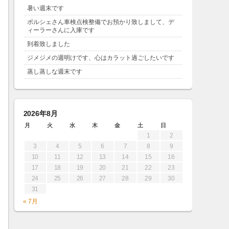
暑い週末です
ポルシェさん車検点検整備でお預かり致しまして、デ
ィーラーさんに入庫です
到着致しました
ジメジメの週明けです、心はカラット過ごしたいです
蒸し蒸しな週末です
2026年8月
月
火
水
木
金
土
日
1
2
3
4
5
6
7
8
9
10
11
12
13
14
15
16
17
18
19
20
21
22
23
24
25
26
27
28
29
30
31
« 7月