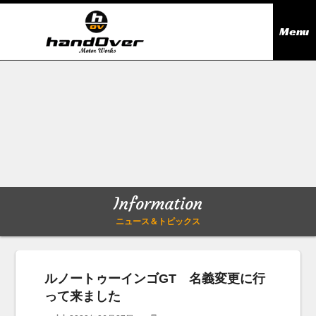
Menu
ニュース＆トピックス
Information
在庫情報
Stock list
ギャラリー
Gallery
Information
無料買取査定
Trade in
ニュース＆トピックス
会社概要
Company outline
ルノートゥーインゴGT 名義変更に行
って来ました
アクセス
Access map