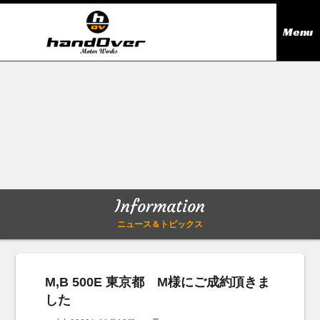
Menu
ニュース＆トピックス
Information
在庫情報
Stock list
ギャラリー
Gallery
Information
無料買取査定
Trade in
ニュース＆トピックス
会社概要
Company outline
M,B 500E 東京都 M様にご成約頂きま
した
アクセス
Access map