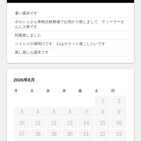
暑い週末です
ポルシェさん車検点検整備でお預かり致しまして、ディーラーさ
んに入庫です
到着致しました
ジメジメの週明けです、心はカラット過ごしたいです
蒸し蒸しな週末です
2026年8月
月
火
水
木
金
土
日
1
2
3
4
5
6
7
8
9
10
11
12
13
14
15
16
17
18
19
20
21
22
23