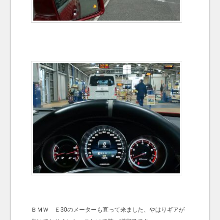
ＢＭＷ Ｅ30のメーターも直って来ました、やはりギアが