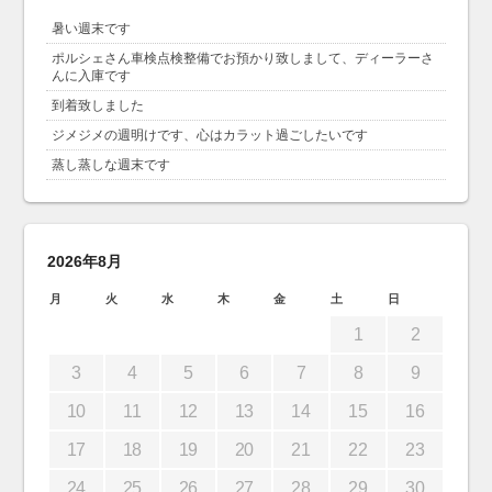
暑い週末です
ポルシェさん車検点検整備でお預かり致しまして、ディーラーさ
んに入庫です
到着致しました
ジメジメの週明けです、心はカラット過ごしたいです
蒸し蒸しな週末です
2026年8月
月
火
水
木
金
土
日
1
2
3
4
5
6
7
8
9
10
11
12
13
14
15
16
17
18
19
20
21
22
23
24
25
26
27
28
29
30