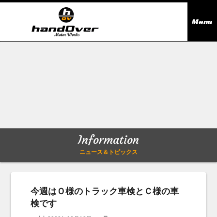
Menu
ニュース＆トピックス
Information
在庫情報
Stock list
ギャラリー
Gallery
Information
無料買取査定
Trade in
ニュース＆トピックス
会社概要
Company outline
今週はＯ様のトラック車検とＣ様の車
検です
アクセス
Access map