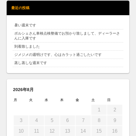
最近の投稿
暑い週末です
ポルシェさん車検点検整備でお預かり致しまして、ディーラーさ
んに入庫です
到着致しました
ジメジメの週明けです、心はカラット過ごしたいです
蒸し蒸しな週末です
2026年8月
月
火
水
木
金
土
日
1
2
3
4
5
6
7
8
9
10
11
12
13
14
15
16