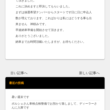
て頂きました。
これに決めますと即決してもらいました。
まずは抽選希望ナンバーからスタートです日に日に申込人
数が増えております、こればかりは私にはどうする事も出
来ません 神頼みです。
早速納車準備を開始させて頂きます。
ありがとうございました。
納車までお時間頂戴いたしますが、お待ちください。
古い記事へ
新しい記事へ
最近の投稿
暑い週末です
ポルシェさん車検点検整備でお預かり致しまして、ディーラーさ
んに入庫です