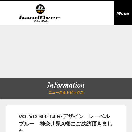
Menu
ニュース＆トピックス
Information
在庫情報
Stock list
ギャラリー
Gallery
Information
無料買取査定
Trade in
ニュース＆トピックス
会社概要
Company outline
VOLVO S60 T4 R-デザイン レーベル
ブルー 神奈川県A様にご成約頂きまし
アクセス
Access map
た