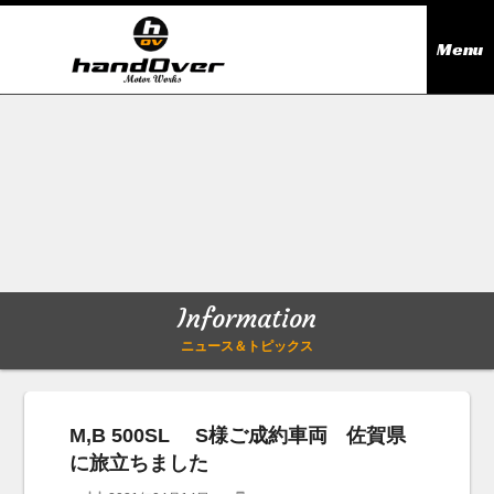
Menu
ニュース＆トピックス
Information
在庫情報
Stock list
ギャラリー
Gallery
Information
無料買取査定
Trade in
ニュース＆トピックス
会社概要
Company outline
M,B 500SL S様ご成約車両 佐賀県
に旅立ちました
アクセス
Access map