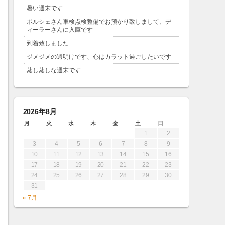
暑い週末です
ポルシェさん車検点検整備でお預かり致しまして、デ
ィーラーさんに入庫です
到着致しました
ジメジメの週明けです、心はカラット過ごしたいです
蒸し蒸しな週末です
2026年8月
月
火
水
木
金
土
日
1
2
3
4
5
6
7
8
9
10
11
12
13
14
15
16
17
18
19
20
21
22
23
24
25
26
27
28
29
30
31
« 7月