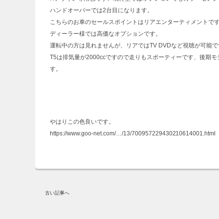
ハンドオーバーでは2台目になります。
こちらのお車のセールスポイントはリアエンターティメントで
ディーラー様では高価なオプションです。
運転中の方は見れませんが、リアではTV DVDなど視聴が可能で
T5は排気量が2000ccですので走りもスポーティーです、後
す。
やはりこの色良いです。
https://www.goo-net.com/…/13/700957229430210614001.html
古い記事へ