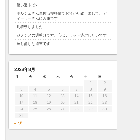
暑い週末です
ポルシェさん車検点検整備でお預かり致しまして、デ
ィーラーさんに入庫です
到着致しました
ジメジメの週明けです、心はカラット過ごしたいです
蒸し蒸しな週末です
2026年8月
月
火
水
木
金
土
日
1
2
3
4
5
6
7
8
9
10
11
12
13
14
15
16
17
18
19
20
21
22
23
24
25
26
27
28
29
30
31
« 7月