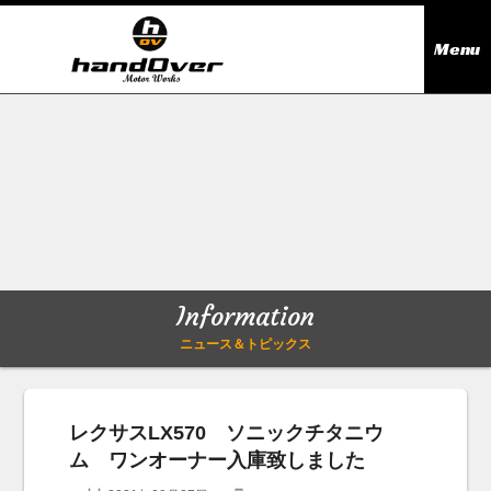
Menu
ニュース＆トピックス
Information
在庫情報
Stock list
ギャラリー
Gallery
Information
無料買取査定
Trade in
ニュース＆トピックス
会社概要
Company outline
レクサスLX570 ソニックチタニウ
ム ワンオーナー入庫致しました
アクセス
Access map