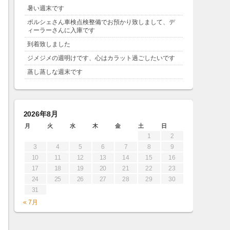
暑い週末です
ポルシェさん車検点検整備でお預かり致しまして、デ
ィーラーさんに入庫です
到着致しました
ジメジメの週明けです、心はカラット過ごしたいです
蒸し蒸しな週末です
2026年8月
月
火
水
木
金
土
日
1
2
3
4
5
6
7
8
9
10
11
12
13
14
15
16
17
18
19
20
21
22
23
24
25
26
27
28
29
30
31
« 7月