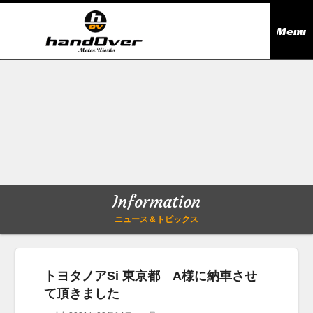
Menu
ニュース＆トピックス
Information
在庫情報
Stock list
ギャラリー
Gallery
Information
無料買取査定
Trade in
ニュース＆トピックス
会社概要
Company outline
トヨタノアSi 東京都 A様に納車させ
て頂きました
アクセス
Access map