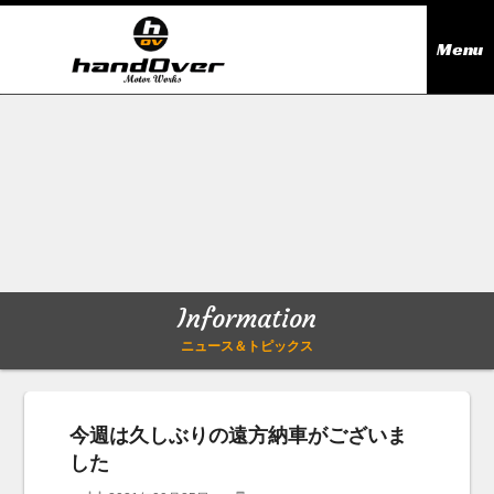
Menu
ニュース＆トピックス
Information
在庫情報
Stock list
ギャラリー
Gallery
Information
無料買取査定
Trade in
ニュース＆トピックス
会社概要
Company outline
今週は久しぶりの遠方納車がございま
した
アクセス
Access map