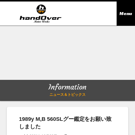
Menu
ニュース＆トピックス
Information
在庫情報
Stock list
ギャラリー
Gallery
Information
無料買取査定
Trade in
ニュース＆トピックス
会社概要
Company outline
1989y M,B 560SLグー鑑定をお願い致
しました
アクセス
Access map