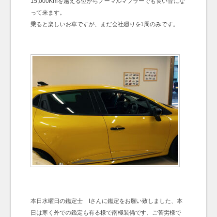
15,000Kmを越える位からノーマルマフラーでも良い音にな
って来ます。
乗ると楽しいお車ですが、まだ会社廻りを1周のみです。
本日水曜日の鑑定士 Iさんに鑑定をお願い致しました、本
日は寒く外での鑑定も有る様で南極装備です、ご苦労様で