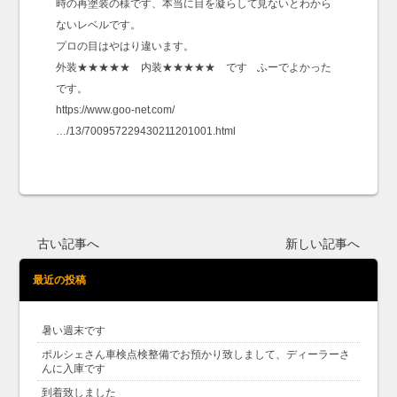
時の再塗装の様です、本当に目を凝らして見ないとわから
ないレベルです。
プロの目はやはり違います。
外装★★★★★ 内装★★★★★ です ふーでよかった
です。
https://www.goo-net.com/
…/13/700957229430211201001.html
古い記事へ
新しい記事へ
最近の投稿
暑い週末です
ポルシェさん車検点検整備でお預かり致しまして、ディーラーさ
んに入庫です
到着致しました