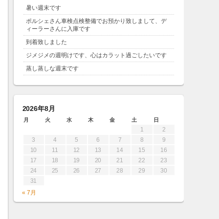
暑い週末です
ポルシェさん車検点検整備でお預かり致しまして、デ
ィーラーさんに入庫です
到着致しました
ジメジメの週明けです、心はカラット過ごしたいです
蒸し蒸しな週末です
2026年8月
月
火
水
木
金
土
日
1
2
3
4
5
6
7
8
9
10
11
12
13
14
15
16
17
18
19
20
21
22
23
24
25
26
27
28
29
30
31
« 7月