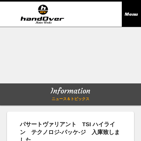
Menu
ニュース＆トピックス
Information
在庫情報
Stock list
ギャラリー
Gallery
Information
無料買取査定
Trade in
ニュース＆トピックス
会社概要
Company outline
パサートヴァリアント TSI ハイライ
ン テクノロジ-パッケ-ジ 入庫致しま
アクセス
Access map
した