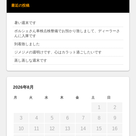
最近の投稿
暑い週末です
ポルシェさん車検点検整備でお預かり致しまして、ディーラーさ
んに入庫です
到着致しました
ジメジメの週明けです、心はカラット過ごしたいです
蒸し蒸しな週末です
2026年8月
月
火
水
木
金
土
日
1
2
3
4
5
6
7
8
9
10
11
12
13
14
15
16