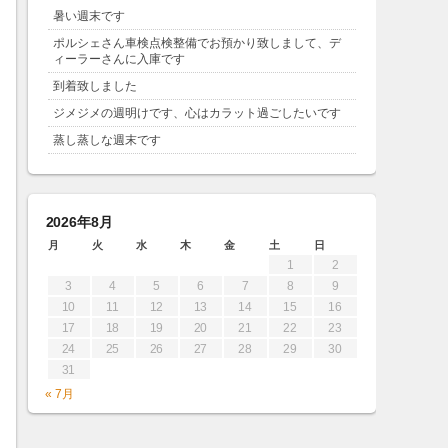
暑い週末です
ポルシェさん車検点検整備でお預かり致しまして、デ
ィーラーさんに入庫です
到着致しました
ジメジメの週明けです、心はカラット過ごしたいです
蒸し蒸しな週末です
2026年8月
月
火
水
木
金
土
日
1
2
3
4
5
6
7
8
9
10
11
12
13
14
15
16
17
18
19
20
21
22
23
24
25
26
27
28
29
30
31
« 7月