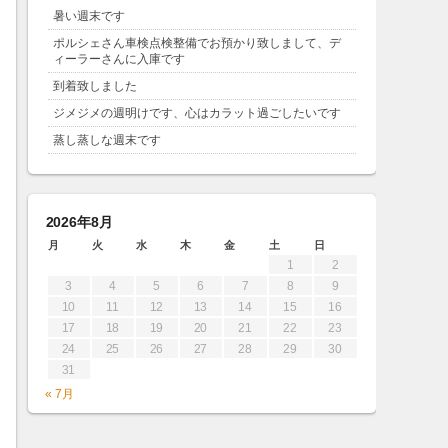
暑い週末です
ポルシェさん車検点検整備でお預かり致しまして、デ
ィーラーさんに入庫です
到着致しました
ジメジメの週明けです、心はカラット過ごしたいです
蒸し蒸しな週末です
2026年8月
月
火
水
木
金
土
日
1
2
3
4
5
6
7
8
9
10
11
12
13
14
15
16
17
18
19
20
21
22
23
24
25
26
27
28
29
30
31
« 7月