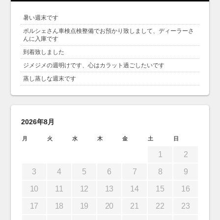
暑い週末です
ポルシェさん車検点検整備でお預かり致しまして、ディーラーさ
んに入庫です
到着致しました
ジメジメの週明けです、心はカラット過ごしたいです
蒸し蒸しな週末です
2026年8月
月
火
水
木
金
土
日
1
2
3
4
5
6
7
8
9
10
11
12
13
14
15
16
17
18
19
20
21
22
23