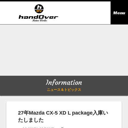
Menu
ニュース＆トピックス
Information
在庫情報
Stock list
ギャラリー
Gallery
Information
無料買取査定
Trade in
ニュース＆トピックス
会社概要
Company outline
27年Mazda CX-5 XD L package入庫い
たしました
アクセス
Access map