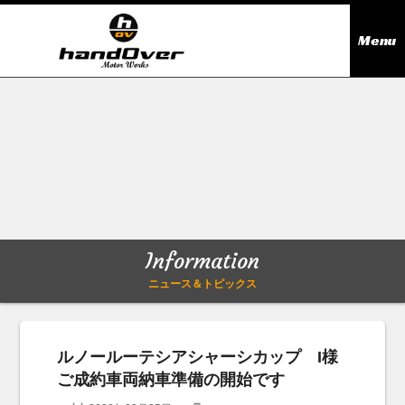
Menu
ニュース＆トピックス
Information
在庫情報
Stock list
ギャラリー
Gallery
Information
無料買取査定
Trade in
ニュース＆トピックス
会社概要
Company outline
ルノールーテシアシャーシカップ I様
ご成約車両納車準備の開始です
アクセス
Access map