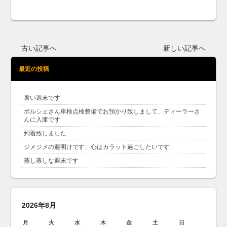
古い記事へ
新しい記事へ
最近の投稿
暑い週末です
ポルシェさん車検点検整備でお預かり致しまして、ディーラーさ
んに入庫です
到着致しました
ジメジメの週明けです、心はカラット過ごしたいです
蒸し蒸しな週末です
2026年8月
月
火
水
木
金
土
日