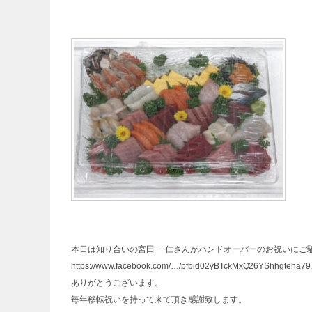
本日は知り合いの宮田 一仁さんがハンドオーバーのお祝いにご
https://www.facebook.com/…/pfbid02yBTckMxQ26YShhgteha7
ありがとうございます。
毎年移転祝いを持って来て頂き感謝致します。