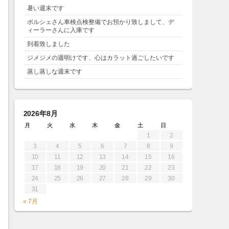
暑い週末です
ポルシェさん車検点検整備でお預かり致しまして、デ
ィーラーさんに入庫です
到着致しました
ジメジメの週明けです、心はカラット過ごしたいです
蒸し蒸しな週末です
2026年8月
月
火
水
木
金
土
日
1
2
3
4
5
6
7
8
9
10
11
12
13
14
15
16
17
18
19
20
21
22
23
24
25
26
27
28
29
30
31
« 7月