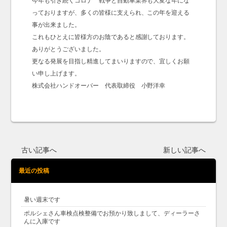
今年も引き続くコロナ 戦争と自動車業界も大変な年にな
っておりますが、多くの皆様に支えられ、この年を迎える
事が出来ました。
これもひとえに皆様方のお陰であると感謝しております。
ありがとうございました。
更なる発展を目指し精進してまいりますので、宜しくお願
い申し上げます。
株式会社ハンドオーバー 代表取締役 小野洋幸
古い記事へ
新しい記事へ
最近の投稿
暑い週末です
ポルシェさん車検点検整備でお預かり致しまして、ディーラーさ
んに入庫です