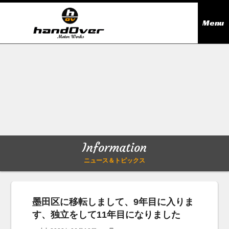
Menu
ニュース＆トピックス
Information
在庫情報
Stock list
ギャラリー
Gallery
Information
無料買取査定
Trade in
ニュース＆トピックス
会社概要
Company outline
墨田区に移転しまして、9年目に入りま
す、独立をして11年目になりました
アクセス
Access map