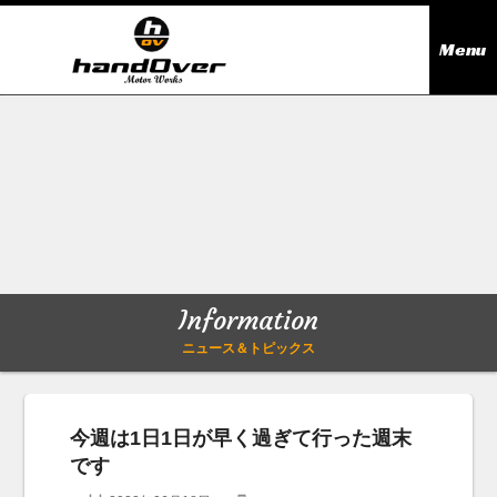
Menu
ニュース＆トピックス
Information
在庫情報
Stock list
ギャラリー
Gallery
Information
無料買取査定
Trade in
ニュース＆トピックス
会社概要
Company outline
今週は1日1日が早く過ぎて行った週末
です
アクセス
Access map