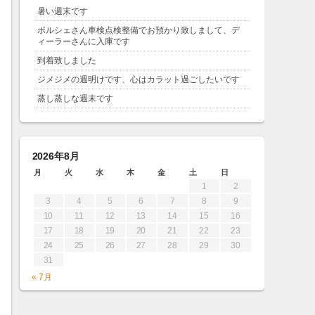
暑い週末です
ポルシェさん車検点検整備でお預かり致しまして、デ
ィーラーさんに入庫です
到着致しました
ジメジメの週明けです、心はカラット過ごしたいです
蒸し蒸しな週末です
2026年8月
月
火
水
木
金
土
日
1
2
3
4
5
6
7
8
9
10
11
12
13
14
15
16
17
18
19
20
21
22
23
24
25
26
27
28
29
30
31
« 7月