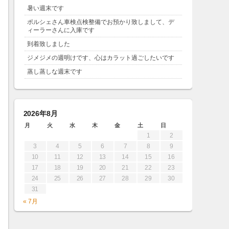
暑い週末です
ポルシェさん車検点検整備でお預かり致しまして、デ
ィーラーさんに入庫です
到着致しました
ジメジメの週明けです、心はカラット過ごしたいです
蒸し蒸しな週末です
2026年8月
月
火
水
木
金
土
日
1
2
3
4
5
6
7
8
9
10
11
12
13
14
15
16
17
18
19
20
21
22
23
24
25
26
27
28
29
30
31
« 7月