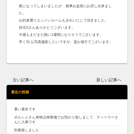
夜になってしまいましたが、無事お盆前にお戻し出来まし
た。
お約束通りエンジンルームもきれいにして頂きました。
担当Sさんありがとうございます。
今週もまだまだ熱い1週間になりそうでございます。
早くSLも写真撮影したいですが、遥か彼方でございます。
古い記事へ
新しい記事へ
最近の投稿
暑い週末です
ポルシェさん車検点検整備でお預かり致しまして、ディーラーさ
んに入庫です
到着致しました