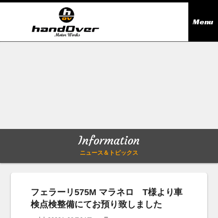
Menu
ニュース＆トピックス
Information
在庫情報
Stock list
ギャラリー
Gallery
Information
無料買取査定
Trade in
ニュース＆トピックス
会社概要
Company outline
フェラーリ575M マラネロ T様より車
検点検整備にてお預り致しました
アクセス
Access map