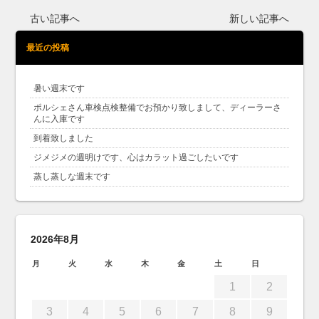
古い記事へ
新しい記事へ
最近の投稿
暑い週末です
ポルシェさん車検点検整備でお預かり致しまして、ディーラーさ
んに入庫です
到着致しました
ジメジメの週明けです、心はカラット過ごしたいです
蒸し蒸しな週末です
2026年8月
月
火
水
木
金
土
日
1
2
3
4
5
6
7
8
9