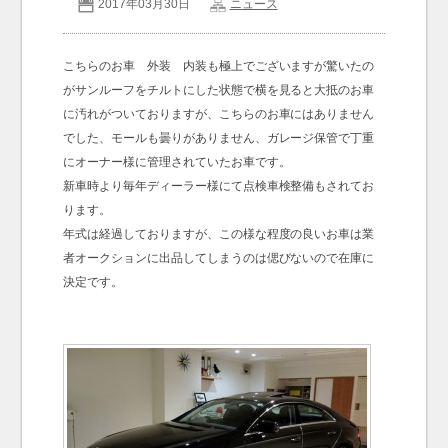
2017年03月30日
ニュース
お問い合わせ
Contact us
こちらのお車 外装 内装も極上でございますが驚いたの
がサンルーフをチルトにした状態で横を見ると大抵のお車
に汚れがついておりますが、こちらのお車にはありません
でした、モールも曇りがありません、ガレージ保管で丁重
にオーナー様に管理されていたお車です。
新車時より毎年ディーラー様にて点検車検整備もされてお
ります。
年式は経過しておりますが、この様な程度の良いお車は業
者オークションに出品してしまうのは偲びないので在庫に
決定です。