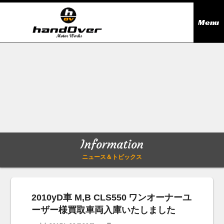
Menu
ニュース＆トピックス
Information
在庫情報
Stock list
ギャラリー
Gallery
Information
無料買取査定
Trade in
ニュース＆トピックス
会社概要
Company outline
2010yD車 M,B CLS550 ワンオーナーユ
ーザー様買取車両入庫いたしました
アクセス
Access map