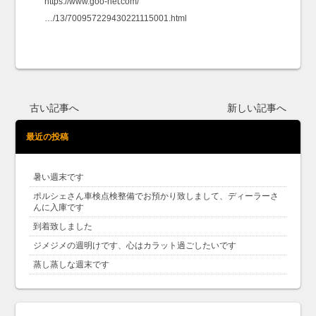
https://www.goo-net.com/
…/13/700957229430221115001.html
古い記事へ
新しい記事へ
最近の投稿
暑い週末です
ポルシェさん車検点検整備でお預かり致しまして、ディーラーさ
んに入庫です
到着致しました
ジメジメの週明けです、心はカラット過ごしたいです
蒸し蒸しな週末です