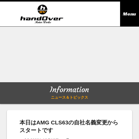
Menu
ニュース＆トピックス
Information
在庫情報
Stock list
ギャラリー
Gallery
Information
無料買取査定
Trade in
ニュース＆トピックス
会社概要
Company outline
本日はAMG CLS63の自社名義変更から
スタートです
アクセス
Access map