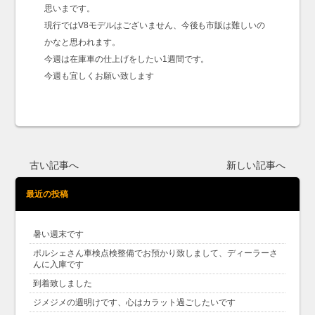
思いまです。
現行ではV8モデルはございません、今後も市販は難しいの
かなと思われます。
今週は在庫車の仕上げをしたい1週間です。
今週も宜しくお願い致します
古い記事へ
新しい記事へ
最近の投稿
暑い週末です
ポルシェさん車検点検整備でお預かり致しまして、ディーラーさ
んに入庫です
到着致しました
ジメジメの週明けです、心はカラット過ごしたいです