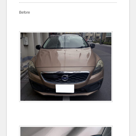
お問い合わせ
Contact us
Before