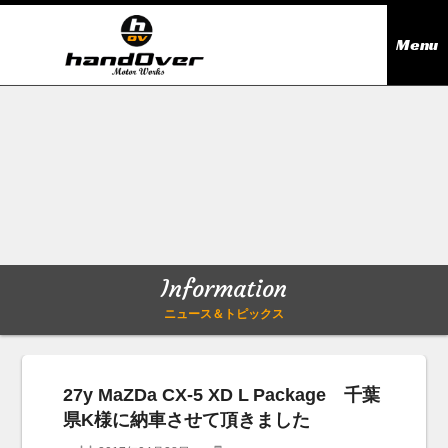
Menu
ニュース＆トピックス
Information
在庫情報
Stock list
ギャラリー
Gallery
Information
無料買取査定
Trade in
ニュース＆トピックス
会社概要
Company outline
27y MaZDa CX-5 XD L Package 千葉
県K様に納車させて頂きました
アクセス
Access map