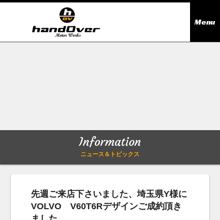
Menu
ニュース＆トピックス
Information
在庫情報
Stock list
ギャラリー
Gallery
Information
無料買取査定
Trade in
ニュース＆トピックス
会社概要
Company outline
先週ご来店下さいました、埼玉県Y様に
VOLVO V60T6Rデザインご成約頂き
アクセス
Access map
ました